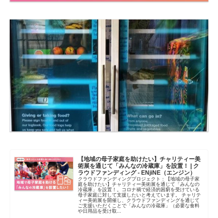
【地域の母子家庭を助けたい】チャリティー美
術展を通じて「みんなの冷蔵庫」を設置！ | ク
ラウドファンディング - ENjiNE（エンジン）
クラウドファンディングプロジェクト：【地域の母子家
庭を助けたい】チャリティー美術展を通じて「みんなの
冷蔵庫」を設置！。コロナ禍で経済的困窮を受けている
母子家庭に対して支援したいと考えています。 チャリテ
ィー美術展を開催し、クラウドファンディングを通じて
ご支援いただくことで「みんなの冷蔵庫」（必要な食料
や日用品を受け取...