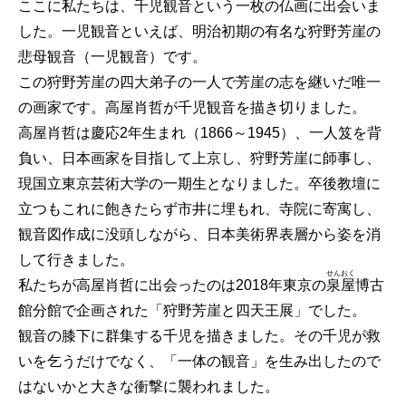
ここに私たちは、千児観音という一枚の仏画に出会いま
した。一児観音といえば、明治初期の有名な狩野芳崖の
悲母観音（一児観音）です。
この狩野芳崖の四大弟子の一人で芳崖の志を継いだ唯一
の画家です。高屋肖哲が千児観音を描き切りました。
高屋肖哲は慶応2年生まれ（1866～1945）、一人笈を背
負い、日本画家を目指して上京し、狩野芳崖に師事し、
現国立東京芸術大学の一期生となりました。卒後教壇に
立つもこれに飽きたらず市井に埋もれ、寺院に寄寓し、
観音図作成に没頭しながら、日本美術界表層から姿を消
して行きました。
せんおく
私たちが高屋肖哲に出会ったのは2018年東京の
泉屋
博古
館分館で企画された「狩野芳崖と四天王展」でした。
観音の膝下に群集する千児を描きました。その千児が救
いを乞うだけでなく、「一体の観音」を生み出したので
はないかと大きな衝撃に襲われました。