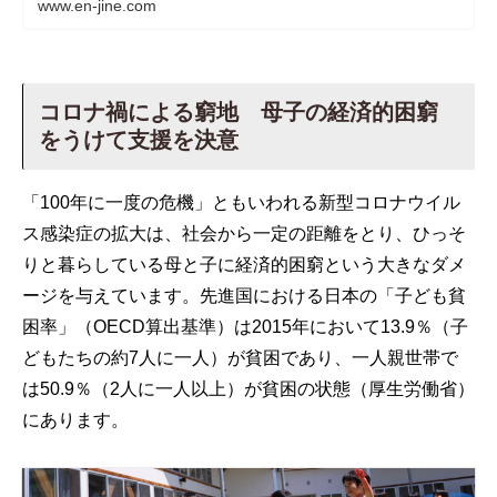
www.en-jine.com
コロナ禍による窮地 母子の経済的困窮
をうけて支援を決意
「100年に一度の危機」ともいわれる新型コロナウイル
ス感染症の拡大は、社会から一定の距離をとり、ひっそ
りと暮らしている母と子に経済的困窮という大きなダメ
ージを与えています。先進国における日本の「子ども貧
困率」（OECD算出基準）は2015年において13.9％（子
どもたちの約7人に一人）が貧困であり、一人親世帯で
は50.9％（2人に一人以上）が貧困の状態（厚生労働省）
にあります。