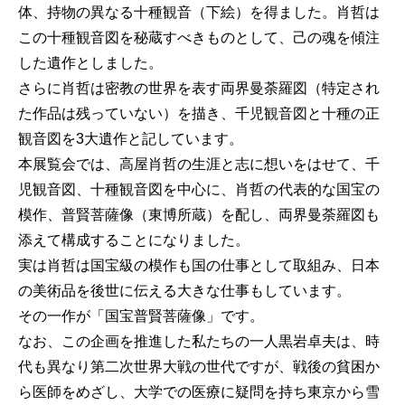
体、持物の異なる十種観音（下絵）を得ました。肖哲は
この十種観音図を秘蔵すべきものとして、己の魂を傾注
した遺作としました。
さらに肖哲は密教の世界を表す両界曼荼羅図（特定され
た作品は残っていない）を描き、千児観音図と十種の正
観音図を3大遺作と記しています。
本展覧会では、高屋肖哲の生涯と志に想いをはせて、千
児観音図、十種観音図を中心に、肖哲の代表的な国宝の
模作、普賢菩薩像（東博所蔵）を配し、両界曼荼羅図も
添えて構成することになりました。
実は肖哲は国宝級の模作も国の仕事として取組み、日本
の美術品を後世に伝える大きな仕事もしています。
その一作が「国宝普賢菩薩像」です。
なお、この企画を推進した私たちの一人黒岩卓夫は、時
代も異なり第二次世界大戦の世代ですが、戦後の貧困か
ら医師をめざし、大学での医療に疑問を持ち東京から雪